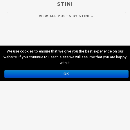
STINI
VIEW ALL POSTS BY
STINI
→
We use cookies to ensure that we give you the best experience on our
website. If you continue to use this site we will assume that you are happy
with it.
OK
Kontakt
Impressum
(c) Wacken Tattoo