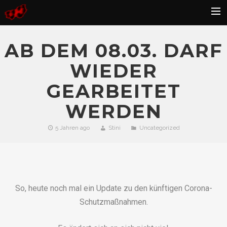
HOME
AB DEM 08.03. DARF
BLOG
WIEDER
GALLERY
GEARBEITET
KONTAKT
WERDEN
FAQ
5 Jahren ago
Stini
Uncategorized
So, heute noch mal ein Update zu den künftigen Corona-
Schutzmaßnahmen.