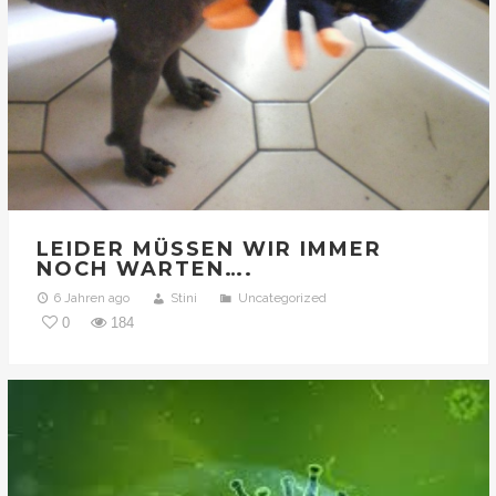
LEIDER MÜSSEN WIR IMMER
NOCH WARTEN….
6 Jahren ago
Stini
Uncategorized
0
184