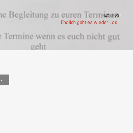
NEXT POST
Endlich geht es wieder Los….
IL