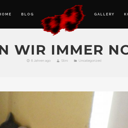
HOME
BLOG
GALLERY
K
EN WIR IMMER N
6 Jahren ago
Stini
Uncategorized